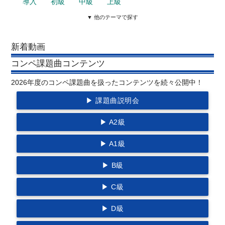
導入
初級
中級
上級
▼ 他のテーマで探す
新着動画
コンペ課題曲コンテンツ
2026年度のコンペ課題曲を扱ったコンテンツを続々公開中！
▶ 課題曲説明会
▶ A2級
▶ A1級
▶ B級
▶ C級
▶ D級