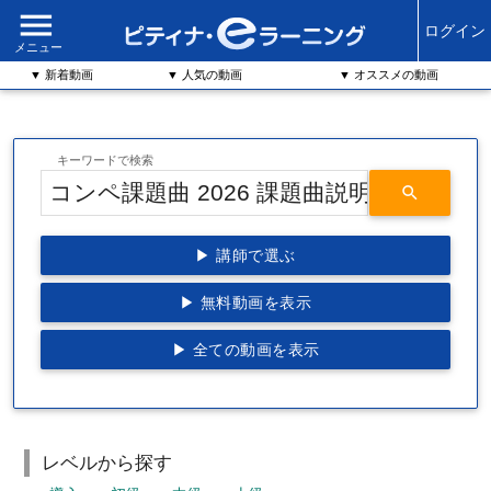
menu
ログイン
メニュー
▼ 新着動画
▼ 人気の動画
▼ オススメの動画
キーワードで検索
search
▶ 講師で選ぶ
▶ 無料動画を表示
▶ 全ての動画を表示
レベルから探す