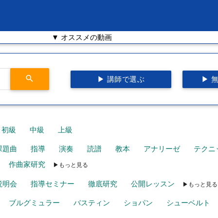
▼ オススメの動画
search
▶ 講師で選ぶ
▶ 
初級
中級
上級
課題曲
指導
演奏
読譜
教本
アナリーゼ
テクニ
作曲家研究
▶もっと見る
説明会
指導セミナー
徹底研究
公開レッスン
▶もっと見る
ブルグミュラー
バスティン
ショパン
シューベルト