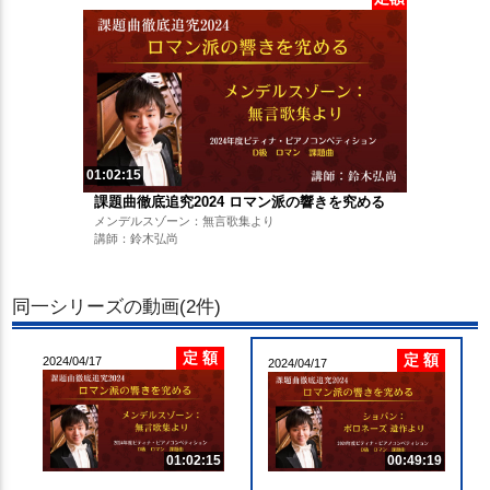
01:02:15
課題曲徹底追究2024 ロマン派の響きを究める
メンデルスゾーン：無言歌集より
講師：鈴木弘尚
同一シリーズの動画(2件)
定 額
定 額
2024/04/17
2024/04/17
00:49:19
01:02:15