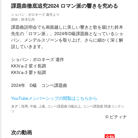
課題曲徹底追究2024 ロマン派の響きを究める
ショパン：ポロネーズ 遺作より
講師：鈴木弘尚
課題曲説明会でも画面越しに美しい響きと歌を届けた鈴木
先生の「ロマン派」。2024年D級課題曲となっているショ
パン、メンデルスゾーンを取り上げ、さらに細かく深く解
説していきます。
ショパン：ポロネーズ 遺作
KKⅣa-2 変イ長調
KKⅣa-3 嬰ト短調
2024年 D級 コンペ課題曲
YouTubeメンバーシップの閲覧はこちらから
タグ：
指導, 中級, 上級, コンペ課題曲 D級以上, コンペ課題曲 関連コンテン
ツ
© ピティナ
次の動画
定額