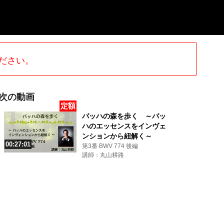
ださい。
次の動画
定額
バッハの森を歩く ～バッ
ハのエッセンスをインヴェ
ンションから紐解く～
00:27:01
第3番 BWV 774 後編
講師：丸山耕路