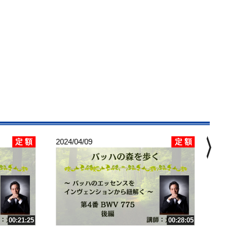
chevron_right
定 額
定 額
2024/04/09
202
バ
ス
第6
講
00:21:25
00:28:05