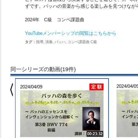
ずです。バッハの音楽から感じる楽しみを見つけなが
2024年 C級 コンペ課題曲
YouTubeメンバーシップの閲覧はこちらから
タグ：
指導, 演奏, バッハ, コンペ課題曲 C級
同一シリーズの動画(19件)
chevron_left
 額
2024/04/0
定 額
3:16
2024/04/09
セン
00:23:32