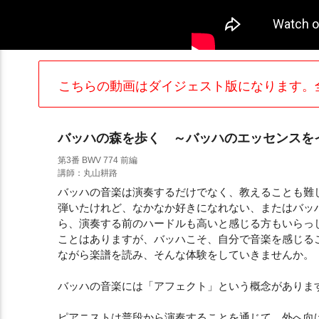
こちらの動画はダイジェスト版になります。
バッハの森を歩く ～バッハのエッセンスを
第3番 BWV 774 前編
講師：丸山耕路
バッハの音楽は演奏するだけでなく、教えることも難
弾いたけれど、なかなか好きになれない、またはバッ
ら、演奏する前のハードルも高いと感じる方もいらっ
ことはありますが、バッハこそ、自分で音楽を感じる
ながら楽譜を読み、そんな体験をしていきませんか。
バッハの音楽には「アフェクト」という概念がありま
ピアニストは普段から演奏することを通じて、外へ向