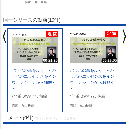
講師：丸山耕路
同一シリーズの動画(19件)
chevron_left
chevron_righ
定 額
定 額
2024/04/09
2024/04/09
00:21:25
00:28:05
バッハの森を歩く ～バ
バッハの森を歩く ～バ
ッハのエッセンスをイン
ッハのエッセンスをイン
ヴェンションから紐解く
ヴェンションから紐解く
～
～
第4番 BWV 775 前編
第4番 BWV 775 後編
講師：丸山耕路
講師：丸山耕路
コメント(0件)
コメントポリシーはこちら