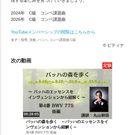
現する楽しみを見つけていきましょう。
2024年 C級 コンペ課題曲
2026年 C級 コンペ課題曲
YouTubeメンバーシップの閲覧はこちらから
タグ：
指導, 演奏, バッハ, コンペ課題曲 C級
© ピティナ
次の動画
定額
00:28:05
バッハの森を歩く ～バッハのエッセンスをイ
ンヴェンションから紐解く～
第4番 BWV 775 後編