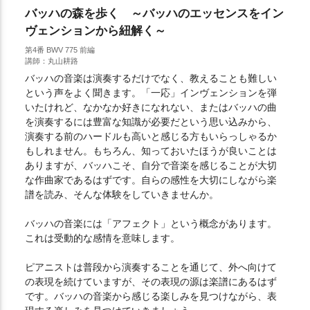
バッハの森を歩く ～バッハのエッセンスをイン
ヴェンションから紐解く～
第4番 BWV 775 前編
講師：丸山耕路
バッハの音楽は演奏するだけでなく、教えることも難しい
という声をよく聞きます。「一応」インヴェンションを弾
いたけれど、なかなか好きになれない、またはバッハの曲
を演奏するには豊富な知識が必要だという思い込みから、
演奏する前のハードルも高いと感じる方もいらっしゃるか
もしれません。もちろん、知っておいたほうが良いことは
ありますが、バッハこそ、自分で音楽を感じることが大切
な作曲家であるはずです。自らの感性を大切にしながら楽
譜を読み、そんな体験をしていきませんか。
バッハの音楽には「アフェクト」という概念があります。
これは受動的な感情を意味します。
ピアニストは普段から演奏することを通じて、外へ向けて
の表現を続けていますが、その表現の源は楽譜にあるはず
です。バッハの音楽から感じる楽しみを見つけながら、表