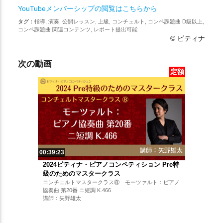
YouTubeメンバーシップの閲覧はこちらから
タグ：
指導, 演奏, 公開レッスン, 上級, コンチェルト, コンペ課題曲 D級以上,
コンペ課題曲 関連コンテンツ, レポート提出可能
© ピティナ
次の動画
定額
00:39:23
2024ピティナ・ピアノコンペティション Pre特
級のためのマスタークラス
コンチェルトマスタークラス⑧ モーツァルト：ピアノ
協奏曲 第20番 ニ短調 K.466
講師：矢野雄太