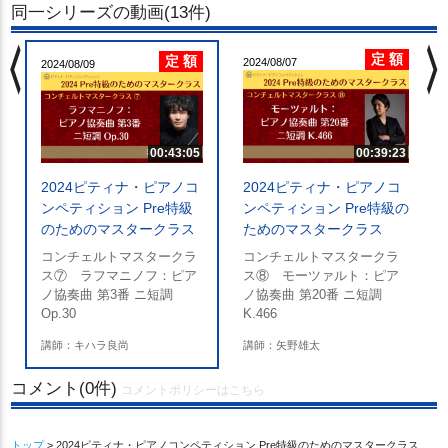
同一シリーズの動画(13件)
chevron_left
chevron_righ
定 額
定 額
2024/08/07
2024/08/09
の
00:43:05
00:39:23
2024ピティナ・ピアノコ
2024ピティナ・ピアノコ
ンペティション Pre特級
ンペティション Pre特級の
のためのマスタークラス
ためのマスタークラス
コンチェルトマスタークラ
コンチェルトマスタークラ
ス⑦ ラフマニノフ：ピア
ス⑧ モーツァルト：ピア
ノ協奏曲 第3番 ニ短調
ノ協奏曲 第20番 ニ短調
Op.30
K.466
講師：キハラ良尚
講師：矢野雄太
コメント(0件)
コメントポリシーはこちら
トップ
> 2024ピティナ・ピアノコンペティション Pre特級のためのマスタークラス