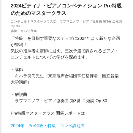
2024ピティナ・ピアノコンペティション Pre特級
のためのマスタークラス
コンチェルトマスタークラス⑦ ラフマニノフ：ピアノ協奏曲 第3番 ニ短調
Op.30
講師：キハラ良尚
「特級」を目指す重要なステップに2024年より新たな企画
が登場！
気鋭の指揮者を講師に迎え、三次予選で課されるピアノ・
コンチェルトについての学びを深めます。
・講師
キハラ良尚先生（東京混声合唱団常任指揮者、国立音楽
大学講師）
・解説曲
ラフマニノフ：ピアノ協奏曲 第3番 ニ短調 Op.30
Pre特級マスタークラス 開催レポートは
2024年 Pre特級・特級 コンペ課題曲