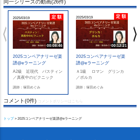
同一シリーズの動画(26件)
定 額
定 額
2025/03/19
2025/03/19
chevron_left
chevron_righ
00:08:46
00:12:21
2025コンペアナリーゼ楽
2025コンペアナリーゼ楽
譜@eラーニング
譜@eラーニング
A2級 近現代 バスティン
Ａ1級 ロマン グリンカ
／真夜中のピクニック
／ポルカ
講師：塚田めぐみ
講師：塚田めぐみ
コメント(0件)
コメントポリシーはこちら
トップ
> 2025コンペアナリーゼ楽譜@eラーニング