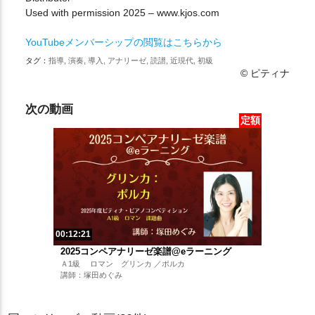
Used with permission 2025 – www.kjos.com
YouTubeメンバーシップの閲覧はこちらから
タグ：
指導, 演奏, 導入, アナリーゼ, 読譜, 近現代, 初級
© ピティナ
次の動画
定額
00:12:21
2025コンペアナリーゼ楽譜@eラーニング
Ａ1級 ロマン グリンカ ／ポルカ
講師：塚田めぐみ