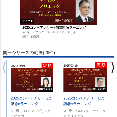
00:27:31
2025コンペアナリーゼ楽譜@eラーニング
Ａ1級 バロック テュルク／アリエッタ
講師：西尾洋
同一シリーズの動画(26件)
chevron_left
chevron_righ
定 額
定 額
2025/03/19
2025/03/19
00:12:21
00:27:31
2025コンペアナリーゼ楽
2025コンペアナリーゼ楽
譜@eラーニング
譜@eラーニング
Ａ1級 ロマン グリンカ
Ａ1級 バロック テュルク
／ポルカ
／アリエッタ