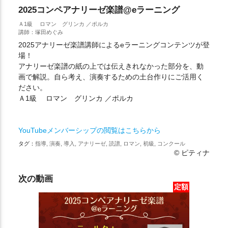
2025コンペアナリーゼ楽譜@eラーニング
Ａ1級 ロマン グリンカ ／ポルカ
講師：塚田めぐみ
2025アナリーゼ楽譜講師によるeラーニングコンテンツが登
場！
アナリーゼ楽譜の紙の上では伝えきれなかった部分を、動
画で解説。自ら考え、演奏するための土台作りにご活用く
ださい。
Ａ1級 ロマン グリンカ ／ポルカ
YouTubeメンバーシップの閲覧はこちらから
タグ：
指導, 演奏, 導入, アナリーゼ, 読譜, ロマン, 初級, コンクール
© ピティナ
次の動画
定額