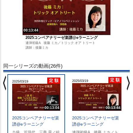
00:13:44
2025コンペアナリーゼ楽譜@eラーニング
連弾初級A 後藤 ミカ／トリック オア トリート
講師：後藤ミカ
同一シリーズの動画(26件)
chevron_left
chevron_righ
定 額
定 額
2025/03/19
2025/03/19
00:13:04
00:13:44
2025コンペアナリーゼ楽
2025コンペアナリーゼ楽
譜@eラーニング
譜@eラーニング
Ｄ級 近現代 三善 晃／組
連弾初級A 後藤 ミカ／ト