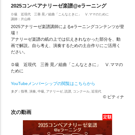
2025コンペアナリーゼ楽譜@eラーニング
Ｄ級 近現代 三善 晃／組曲「こんなときに」 Ⅴ.ママのために
講師：片山柊
2025アナリーゼ楽譜講師によるeラーニングコンテンツが登
場！
アナリーゼ楽譜の紙の上では伝えきれなかった部分を、動
画で解説。自ら考え、演奏するための土台作りにご活用く
ださい。
Ｄ級 近現代 三善 晃／組曲「こんなときに」 Ⅴ.ママの
ために
YouTubeメンバーシップの閲覧はこちらから
タグ：
指導, 演奏, 中級, アナリーゼ, 読譜, コンクール, 近現代
© ピティナ
次の動画
定額