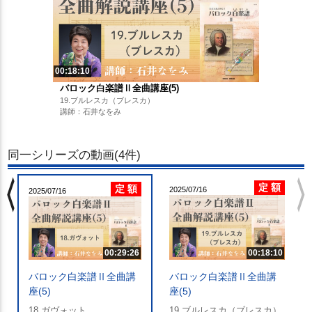
00:18:10
バロック白楽譜Ⅱ全曲講座(5)
19.ブルレスカ（ブレスカ）
講師：石井なをみ
同一シリーズの動画(4件)
chevron_left
chevron_righ
定 額
定 額
2025/07/16
2025/07/16
00:29:26
00:18:10
バロック白楽譜Ⅱ全曲講
バロック白楽譜Ⅱ全曲講
座(5)
座(5)
18.ガヴォット
19.ブルレスカ（ブレスカ）