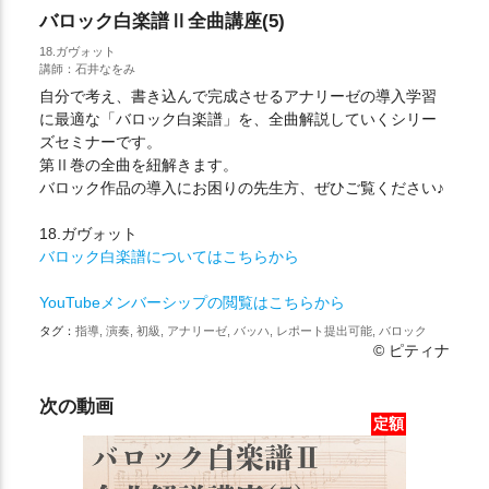
バロック白楽譜Ⅱ全曲講座(5)
18.ガヴォット
講師：石井なをみ
自分で考え、書き込んで完成させるアナリーゼの導入学習
に最適な「バロック白楽譜」を、全曲解説していくシリー
ズセミナーです。
第Ⅱ巻の全曲を紐解きます。
バロック作品の導入にお困りの先生方、ぜひご覧ください♪
18.ガヴォット
バロック白楽譜についてはこちらから
YouTubeメンバーシップの閲覧はこちらから
タグ：
指導, 演奏, 初級, アナリーゼ, バッハ, レポート提出可能, バロック
© ピティナ
次の動画
定額