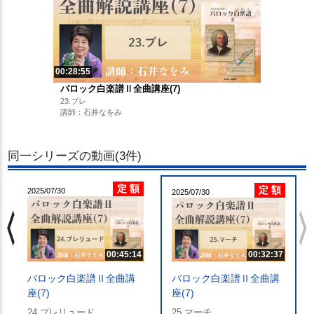
00:28:55
バロック白楽譜Ⅱ全曲講座(7)
23.ブレ
講師：石井なをみ
同一シリーズの動画(3件)
定 額
定 額
2025/07/30
2025/07/30
chevron_left
chevron_righ
00:32:37
00:45:14
バロック白楽譜Ⅱ全曲講
バロック白楽譜Ⅱ全曲講
座(7)
座(7)
25.マーチ
24.プレリュード