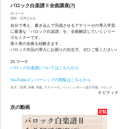
バロック白楽譜Ⅱ全曲講座(7)
25.マーチ
講師：石井なをみ
自分で考え、書き込んで完成させるアナリーゼの導入学習
に最適な「バロック白楽譜」を、全曲解説していくシリー
ズセミナーです。
第Ⅱ巻の全曲を紐解きます。
バロック作品の導入にお困りの先生方、ぜひご覧ください♪
25.マーチ
バロック白楽譜についてはこちらから
YouTubeメンバーシップの閲覧はこちらから
タグ：
指導, 演奏, 初級, アナリーゼ, バッハ, レポート提出可能, バロック
© ピティナ
次の動画
定額