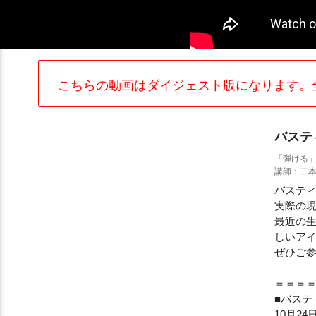
こちらの動画はダイジェスト版になります。
バステ
「弾ける
講師：二
バステ
実際の
最近の
しいア
ぜひご参
＝＝＝
■バステ
10月2