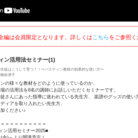
全編は会員限定となります。詳しくは
こちら
をご参照く
ィン活用法セミナー(1)
」生徒はこうして育つ！！〜バスティン教材の効果的な使い方〜
本柳奈津子
ィンの様々な教材をどのように使っているのか、
現場の活用法を8名の講師にお話しいただくセミナーです。
生徒さんにあった指導に迷われている先生方、 楽譜やグッズの使い
イディアを取り入れたい先生方、
加ください♪
＝＝＝＝＝＝＝＝＝＝＝
ィン活用セミナー2025■
4日(金)～より開講予定！