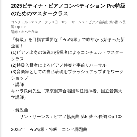
2025ピティナ・ピアノコンペティション Pre特級
のためのマスタークラス
コンチェルトマスタークラス⑥ サン・サーンス：ピアノ協奏曲 第5番 ヘ長
調 Op.103
講師：キハラ良尚
「特級」を目指す重要な「Pre特級」で昨年から始まった新
企画！
(1)ピアノ出身の気鋭の指揮者によるコンチェルトマスター
クラス
(2)特級入賞者によるピアノ伴奏と事前リハーサル
(3)音楽家としての自己表現をブラッシュアップするワーク
ショップ
・講師
キハラ良尚先生（東京混声合唱団常任指揮者、国立音楽大
学講師）
・解説曲
サン・サーンス：ピアノ協奏曲 第5 番 ヘ長調 Op.103
2025年 Pre特級・特級 コンペ課題曲