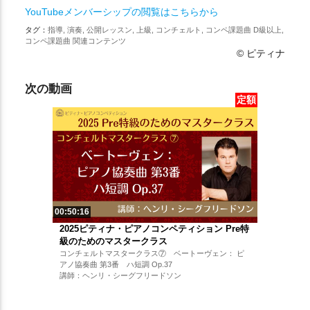
YouTubeメンバーシップの閲覧はこちらから
タグ：
指導, 演奏, 公開レッスン, 上級, コンチェルト, コンペ課題曲 D級以上,
コンペ課題曲 関連コンテンツ
© ピティナ
次の動画
定額
00:50:16
2025ピティナ・ピアノコンペティション Pre特
級のためのマスタークラス
コンチェルトマスタークラス⑦ ベートーヴェン： ピ
アノ協奏曲 第3番 ハ短調 Op.37
講師：ヘンリ・シーグフリードソン