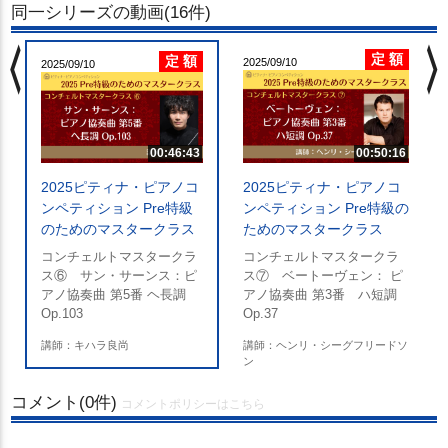
同一シリーズの動画(16件)
chevron_left
chevron_righ
定 額
定 額
2025/09/10
2025/09/10
の
00:46:43
00:50:16
2025ピティナ・ピアノコ
2025ピティナ・ピアノコ
ンペティション Pre特級
ンペティション Pre特級の
のためのマスタークラス
ためのマスタークラス
コンチェルトマスタークラ
コンチェルトマスタークラ
ス⑥ サン・サーンス：ピ
ス⑦ ベートーヴェン： ピ
アノ協奏曲 第5番 ヘ長調
アノ協奏曲 第3番 ハ短調
Op.103
Op.37
講師：キハラ良尚
講師：ヘンリ・シーグフリードソ
ン
コメント(0件)
コメントポリシーはこちら