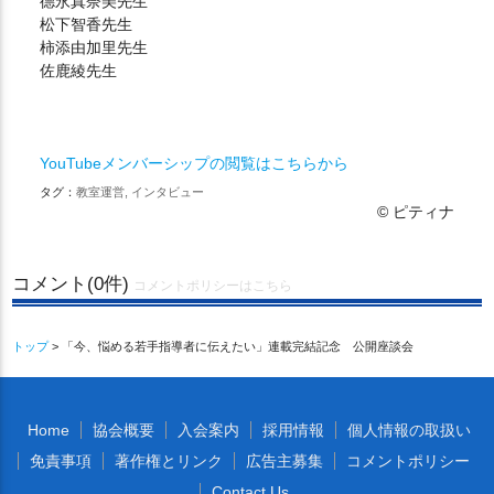
德永真奈美先生
松下智香先生
柿添由加里先生
佐鹿綾先生
YouTubeメンバーシップの閲覧はこちらから
タグ：
教室運営, インタビュー
© ピティナ
コメント(0件)
コメントポリシーはこちら
トップ
> 「今、悩める若手指導者に伝えたい」連載完結記念 公開座談会
Home
協会概要
入会案内
採用情報
個人情報の取扱い
免責事項
著作権とリンク
広告主募集
コメントポリシー
Contact Us