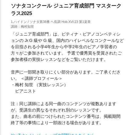
ソナタコンクール ジュニア育成部門 マスターク
ラス2025
1.ハイドン / ソナタ第38番 ヘ長調 Hob.XVI:23 第1楽章
講師：梅村知世
「ジュニア育成部門」は、ピティナ・ピアノコンペティシ
ョンの Jr.G 級や G 級、国内のハイレベルなコンクールなど
を目指される小学4年生から中学2年生のピアノ学習者の
方々がご参加されています。 予選で優秀賞を受賞されたご
参加者様の実技レッスンなどをご覧いただけます。
音声に一部聞き取りにくい部分があります。ご了承くださ
い。 ＜講師プロフィール＞
・梅村 知世 （実技レッスン）
ピアニスト
注：同じ講師による同一曲のコンテンツが複数あります
が、受講生の異なるそれぞれ別のレッスンです。
また、曲名の前につけられたコンテンツ番号は、掲載期間
終了等の事情により一部抜ける場合があります。