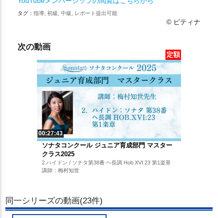
YouTubeメンバーシップの閲覧はこちらから
タグ：
指導, 初級, 中級, レポート提出可能
© ピティナ
次の動画
定額
00:27:43
ソナタコンクール ジュニア育成部門 マスター
クラス2025
2.ハイドン / ソナタ第38番 ヘ長調 Hob.XVI:23 第1楽章
講師：梅村知世
同一シリーズの動画(23件)