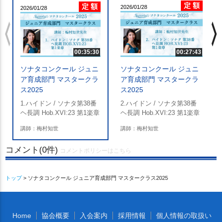
定 額
定 額
2026/01/28
2026/01/28
chevron_left
chevron_righ
00:35:30
00:27:43
ソナタコンクール ジュニ
ソナタコンクール ジュニ
ア育成部門 マスタークラ
ア育成部門 マスタークラ
ス2025
ス2025
1.ハイドン / ソナタ第38番
2.ハイドン / ソナタ第38番
ヘ長調 Hob.XVI:23 第1楽章
ヘ長調 Hob.XVI:23 第1楽章
講師：梅村知世
講師：梅村知世
コメント(0件)
コメントポリシーはこちら
トップ
> ソナタコンクール ジュニア育成部門 マスタークラス2025
Home
協会概要
入会案内
採用情報
個人情報の取扱い