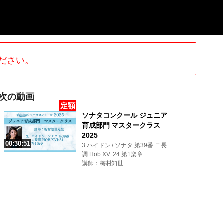
ださい。
次の動画
定額
ソナタコンクール ジュニア
育成部門 マスタークラス
2025
00:30:51
3.ハイドン / ソナタ 第39番 ニ長
調 Hob.XVI:24 第1楽章
講師：梅村知世