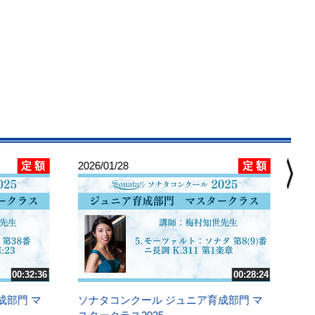
chevron_right
定 額
定 額
2026/01/28
202
ソ
ス
6.
Op
講
00:32:36
00:28:24
成部門 マ
ソナタコンクール ジュニア育成部門 マ