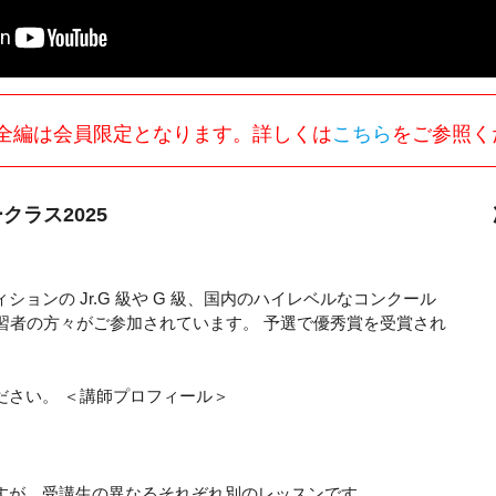
全編は会員限定となります。詳しくは
こちら
をご参照く
クラス2025
ンの Jr.G 級や G 級、国内のハイレベルなコンクール
習者の方々がご参加されています。 予選で優秀賞を受賞され
。
ださい。 ＜講師プロフィール＞
すが、受講生の異なるそれぞれ別のレッスンです。