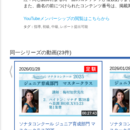
また、曲名の前につけられたコンテンツ番号は、掲載
YouTubeメンバーシップの閲覧はこちらから
タグ：
指導, 初級, 中級, レポート提出可能
同一シリーズの動画(23件)
chevron_left
 額
2026/01/2
定 額
5:30
2026/01/28
マ
00:27:43
ソナタコンクール ジュニア育成部門 マ
ソナタコン