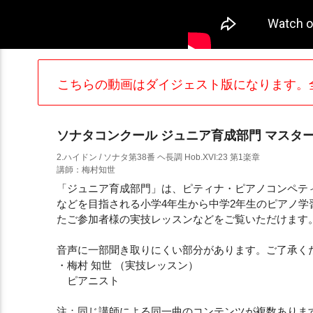
こちらの動画はダイジェスト版になります。
ソナタコンクール ジュニア育成部門 マスター
2.ハイドン / ソナタ第38番 ヘ長調 Hob.XVI:23 第1楽章
講師：梅村知世
「ジュニア育成部門」は、ピティナ・ピアノコンペティショ
などを目指される小学4年生から中学2年生のピアノ学
たご参加者様の実技レッスンなどをご覧いただけます
音声に一部聞き取りにくい部分があります。ご了承く
・梅村 知世 （実技レッスン）
ピアニスト
注：同じ講師による同一曲のコンテンツが複数ありま