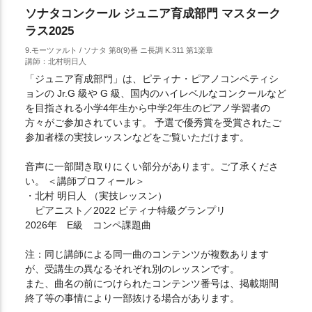
ソナタコンクール ジュニア育成部門 マスターク
ラス2025
9.モーツァルト / ソナタ 第8(9)番 ニ長調 K.311 第1楽章
講師：北村明日人
「ジュニア育成部門」は、ピティナ・ピアノコンペティシ
ョンの Jr.G 級や G 級、国内のハイレベルなコンクールなど
を目指される小学4年生から中学2年生のピアノ学習者の
方々がご参加されています。 予選で優秀賞を受賞されたご
参加者様の実技レッスンなどをご覧いただけます。
音声に一部聞き取りにくい部分があります。ご了承くださ
い。 ＜講師プロフィール＞
・北村 明日人 （実技レッスン）
ピアニスト／2022 ピティナ特級グランプリ
2026年 E級 コンペ課題曲
注：同じ講師による同一曲のコンテンツが複数あります
が、受講生の異なるそれぞれ別のレッスンです。
また、曲名の前につけられたコンテンツ番号は、掲載期間
終了等の事情により一部抜ける場合があります。