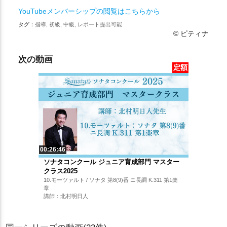
YouTubeメンバーシップの閲覧はこちらから
タグ：
指導, 初級, 中級, レポート提出可能
© ピティナ
次の動画
定額
00:26:46
ソナタコンクール ジュニア育成部門 マスター
クラス2025
10.モーツァルト / ソナタ 第8(9)番 ニ長調 K.311 第1楽
章
講師：北村明日人