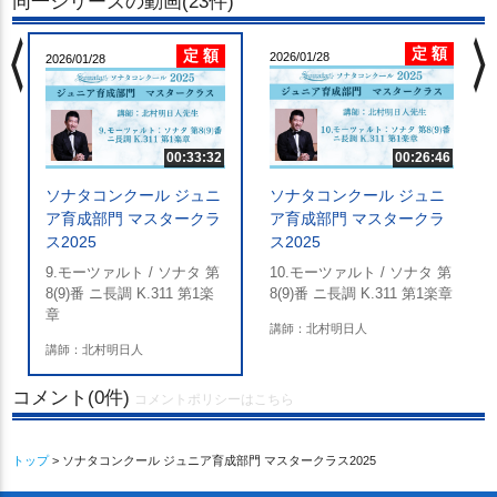
同一シリーズの動画(23件)
chevron_left
chevron_righ
定 額
定 額
2026/01/28
2026/01/28
00:33:32
00:26:46
ソナタコンクール ジュニ
ソナタコンクール ジュニ
ア育成部門 マスタークラ
ア育成部門 マスタークラ
ス2025
ス2025
9.モーツァルト / ソナタ 第
10.モーツァルト / ソナタ 第
8(9)番 ニ長調 K.311 第1楽
8(9)番 ニ長調 K.311 第1楽章
章
講師：北村明日人
講師：北村明日人
コメント(0件)
コメントポリシーはこちら
トップ
> ソナタコンクール ジュニア育成部門 マスタークラス2025