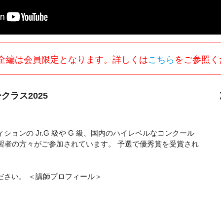
全編は会員限定となります。詳しくは
こちら
をご参照く
クラス2025
ンの Jr.G 級や G 級、国内のハイレベルなコンクール
習者の方々がご参加されています。 予選で優秀賞を受賞され
。
ださい。 ＜講師プロフィール＞