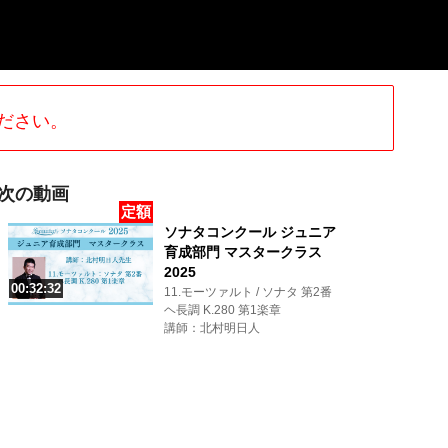
ださい。
次の動画
定額
ソナタコンクール ジュニア
育成部門 マスタークラス
2025
00:32:32
11.モーツァルト / ソナタ 第2番
ヘ長調 K.280 第1楽章
講師：北村明日人