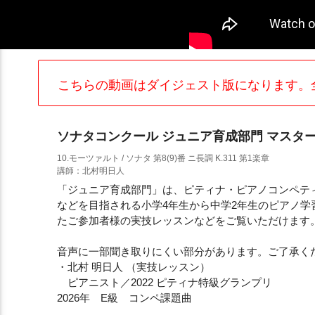
こちらの動画はダイジェスト版になります。
ソナタコンクール ジュニア育成部門 マスター
10.モーツァルト / ソナタ 第8(9)番 ニ長調 K.311 第1楽章
講師：北村明日人
「ジュニア育成部門」は、ピティナ・ピアノコンペティショ
などを目指される小学4年生から中学2年生のピアノ学
たご参加者様の実技レッスンなどをご覧いただけます
音声に一部聞き取りにくい部分があります。ご了承く
・北村 明日人 （実技レッスン）
ピアニスト／2022 ピティナ特級グランプリ
2026年 E級 コンペ課題曲