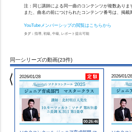
注：同じ講師による同一曲のコンテンツが複数ありま
また、曲名の前につけられたコンテンツ番号は、掲載
YouTubeメンバーシップの閲覧はこちらから
タグ：
指導, 初級, 中級, レポート提出可能
同一シリーズの動画(23件)
chevron_left
 額
2026/01/2
定 額
3:32
2026/01/28
マ
調
00:26:46