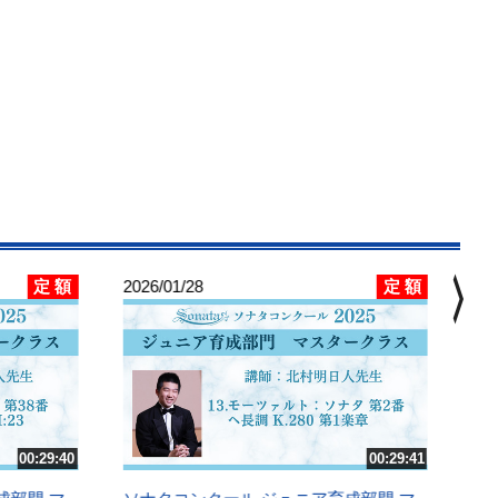
chevron_right
定 額
定 額
2026/01/28
202
ソ
ス
14
Op
講
00:29:40
00:29:41