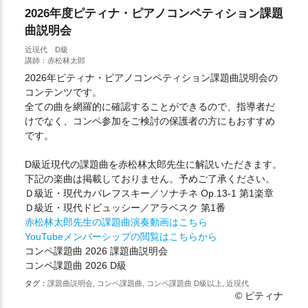
2026年度ピティナ・ピアノコンペティション課題
曲説明会
近現代 D級
講師：赤松林太郎
2026年ピティナ・ピアノコンペティション課題曲説明会の
コンテンツです。
全ての曲を網羅的に確認することができるので、指導者だ
けでなく、コンペ参加をご検討の保護者の方にもおすすめ
です。
D級近現代の課題曲を赤松林太郎先生に解説いただきます。
下記の楽曲は掲載しておりません。予めご了承ください。
Ｄ級近・現代カバレフスキー／ソナチネ Op.13-1 第1楽章
Ｄ級近・現代ドビュッシー／アラベスク 第1番
赤松林太郎先生の課題曲演奏動画はこちら
YouTubeメンバーシップの閲覧はこちらから
コンペ課題曲 2026 課題曲説明会
コンペ課題曲 2026 D級
タグ：
課題曲説明会, コンペ課題曲, コンペ課題曲 D級以上, 近現代
© ピティナ