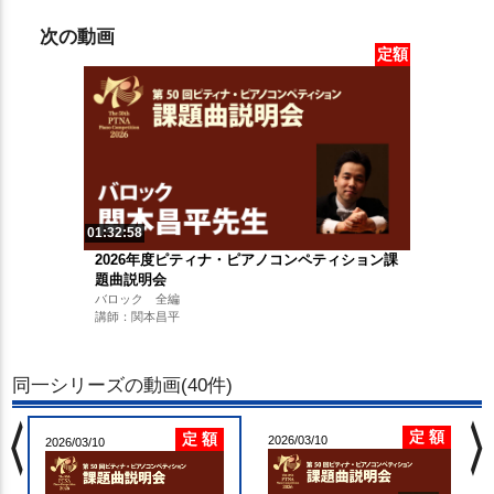
次の動画
定額
01:32:58
2026年度ピティナ・ピアノコンペティション課
題曲説明会
バロック 全編
講師：関本昌平
同一シリーズの動画(40件)
chevron_left
chevron_righ
定 額
定 額
2026/03/10
2026/03/10