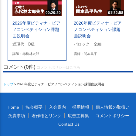
00:20:20
01:32:58
2026年度ピティナ・ピア
2026年度ピティナ・ピア
ノコンペティション課題
ノコンペティション課題
曲説明会
曲説明会
近現代 D級
バロック 全編
講師：赤松林太郎
講師：関本昌平
コメント(0件)
コメントポリシーはこちら
トップ
> 2026年度ピティナ・ピアノコンペティション課題曲説明会
Home
協会概要
入会案内
採用情報
個人情報の取扱い
免責事項
著作権とリンク
広告主募集
コメントポリシー
Contact Us