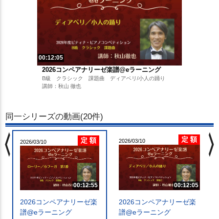
00:12:05
2026コンペアナリーゼ楽譜@eラーニング
B級 クラシック 課題曲 ディアベリ/小人の踊り
講師：秋山 徹也
同一シリーズの動画(20件)
chevron_left
chevron_righ
定 額
定 額
2026/03/10
2026/03/10
00:12:55
00:12:05
2026コンペアナリーゼ楽
2026コンペアナリーゼ楽
譜@eラーニング
譜@eラーニング