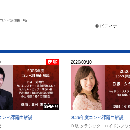
, コンペ課題曲 B級
© ピティナ
定 額
0
2026/03/10
00:56:39
度コンペ課題曲解説
2026年度コンペ課題曲解説
代
Ｄ級 クラシック ハイドン／ソ