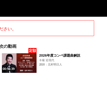
ださい。
次の動画
定額
2026年度コンペ課題曲解説
Ｂ級 近現代
講師：北村明日人
00:56:39