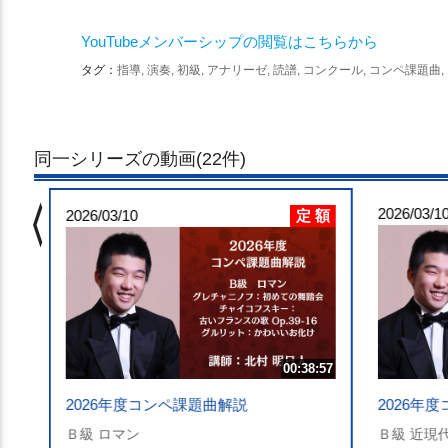
YouTubeメンバーシップの閲覧はこちらから
タグ：
指導, 演奏, 初級, アナリーゼ, 読譜, コンクール, コンペ課題曲
同一シリーズの動画(22件)
chevron_left
 額
2026/03/1
定 額
7:27
2026/03/10
00:38:57
2026年度コンペ課題曲解説
2026年
Ｂ級 ロマン
Ｂ級 近現