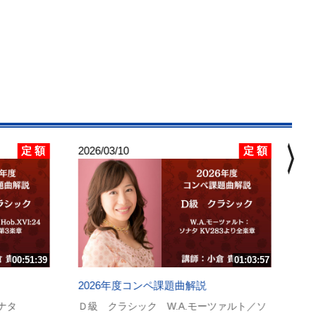
chevron_right
定 額
定 額
2026/03/10
202
2
Ｄ
のロ
講
00:51:39
01:03:57
2026年度コンペ課題曲解説
ナタ
Ｄ級 クラシック W.A.モーツァルト／ソ