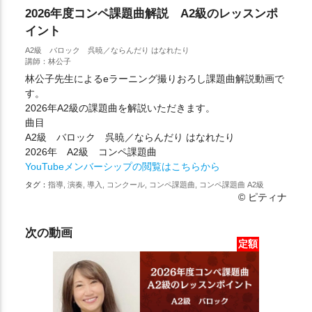
2026年度コンペ課題曲解説 A2級のレッスンポ
イント
A2級 バロック 呉暁／ならんだり はなれたり
講師：林公子
林公子先生によるeラーニング撮りおろし課題曲解説動画で
す。
2026年A2級の課題曲を解説いただきます。
曲目
A2級 バロック 呉暁／ならんだり はなれたり
2026年 A2級 コンペ課題曲
YouTubeメンバーシップの閲覧はこちらから
タグ：
指導, 演奏, 導入, コンクール, コンペ課題曲, コンペ課題曲 A2級
© ピティナ
次の動画
定額