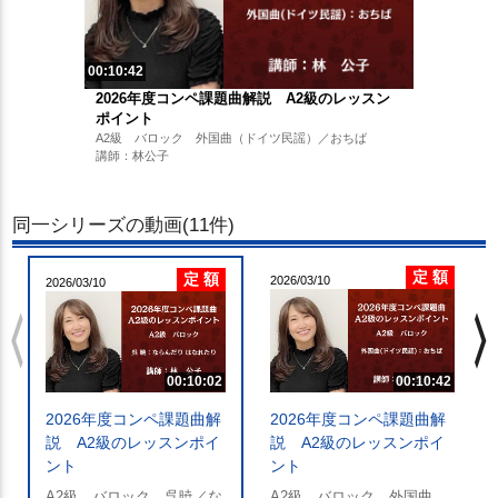
00:10:42
2026年度コンペ課題曲解説 A2級のレッスン
ポイント
A2級 バロック 外国曲（ドイツ民謡）／おちば
講師：林公子
同一シリーズの動画(11件)
定 額
定 額
2026/03/10
2026/03/10
chevron_left
chevron_righ
00:10:02
00:10:42
2026年度コンペ課題曲解
2026年度コンペ課題曲解
説 A2級のレッスンポイ
説 A2級のレッスンポイ
ント
ント
A2級 バロック 呉暁／な
A2級 バロック 外国曲