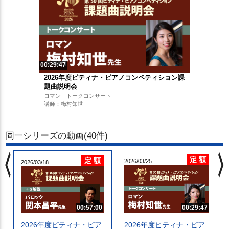
00:29:47
2026年度ピティナ・ピアノコンペティション課
題曲説明会
ロマン トークコンサート
講師：梅村知世
同一シリーズの動画(40件)
chevron_left
chevron_righ
定 額
定 額
2026/03/25
2026/03/18
00:57:00
00:29:47
2026年度ピティナ・ピア
2026年度ピティナ・ピア