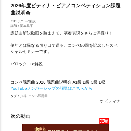
2026年度ピティナ・ピアノコンペティション課題
曲説明会
バロック ＋α解説
講師：関本昌平
課題曲解説動画を踏まえて、演奏表現をさらに深掘り！
例年とは異なる切り口で送る、コンペ50回を記念したスペ
シャルセミナーです。
バロック ＋α解説
コンペ課題曲 2026 課題曲説明会 A1級 B級 C級 D級
YouTubeメンバーシップの閲覧はこちらから
タグ：
指導, コンペ課題曲
© ピティナ
次の動画
定額