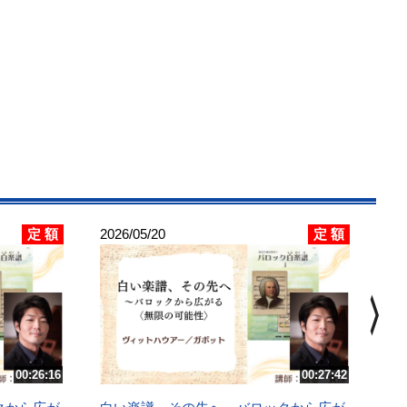
定 額
定 額
2026/05/20
202
白
chevron_right
る
J.
講
00:26:16
00:27:42