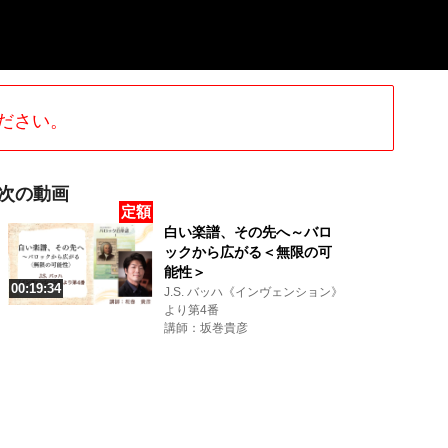
ださい。
次の動画
定額
白い楽譜、その先へ～バロ
ックから広がる＜無限の可
能性＞
00:19:34
J.S. バッハ《インヴェンション》
より第4番
講師：坂巻貴彦