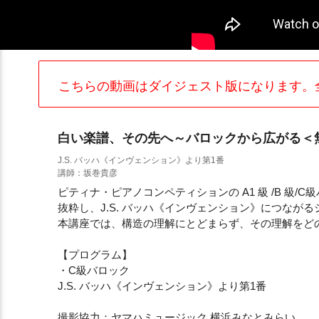
こちらの動画はダイジェスト版になります。
白い楽譜、その先へ～バロックから広がる＜
J.S. バッハ《インヴェンション》より第1番
講師：坂巻貴彦
ピティナ・ピアノコンペティションの A1 級 /B 級
抜粋し、J.S. バッハ《インヴェンション》につなが
本講座では、構造の理解にとどまらず、その理解をど
【プログラム】
・C級バロック
J.S. バッハ《インヴェンション》より第1番
撮影協力：ヤマハミュージック 横浜みなとみらい