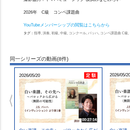
2026年 C級 コンペ課題曲
YouTubeメンバーシップの閲覧はこちらから
タグ：
指導, 演奏, 初級, 中級, コンクール, バッハ, コンペ課題曲 C級
同一シリーズの動画(8件)
2026/05/2
定 額
2026/05/20
chevron_left
00:27:14