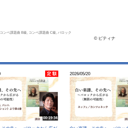
, コンペ課題曲 B級, コンペ課題曲 C級, バロック
© ピティナ
定 額
0
2026/05/20
00:19:34