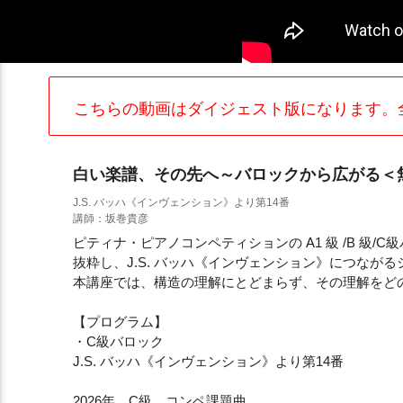
こちらの動画はダイジェスト版になります。
白い楽譜、その先へ～バロックから広がる＜
J.S. バッハ《インヴェンション》より第14番
講師：坂巻貴彦
ピティナ・ピアノコンペティションの A1 級 /B 級
抜粋し、J.S. バッハ《インヴェンション》につなが
本講座では、構造の理解にとどまらず、その理解をど
【プログラム】
・C級バロック
J.S. バッハ《インヴェンション》より第14番
2026年 C級 コンペ課題曲