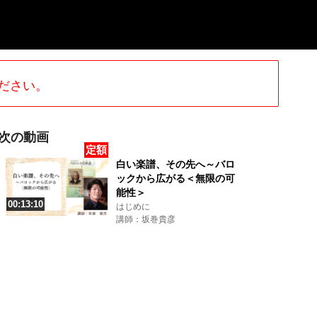
ださい。
次の動画
定額
白い楽譜、その先へ～バロ
ックから広がる＜無限の可
能性＞
00:13:10
はじめに
講師：坂巻貴彦