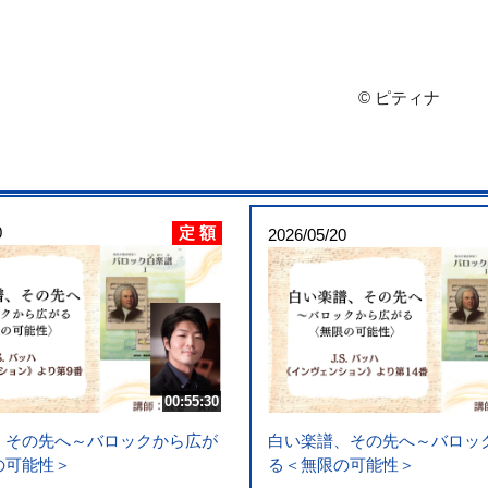
© ピティナ
定 額
0
2026/05/20
00:55:30
白い楽譜、その先へ～バロッ
、その先へ～バロックから広が
る＜無限の可能性＞
の可能性＞