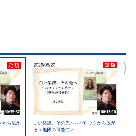
chevron_right
定 額
2026/05/20
定 額
00:35:57
00:13:10
クから広が
白い楽譜、その先へ～バロックから広が
る＜無限の可能性＞