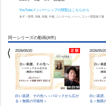
YouTubeメンバーシップの閲覧はこちらから
タグ：
指導, 演奏, 初級, 中級, コンクール, バッハ, コンペ課題曲 C級
同一シリーズの動画(8件)
chevron_left
 額
定 額
2026/05/20
2026/05/2
7:42
広が
00:25:50
白い楽譜、その先へ～バロックから広が
白い楽譜
る＜無限の可能性＞
る＜無限