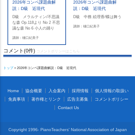
2026年コンペ課題曲解
2026年コンペ課題曲解
説：D級 近現代
説：D級 近現代
D級 メラルティン/不思議
D級 中務 絵理香/蝶は舞う
な森 Op.118より No 2 不思
講師：樋口紀美子
議な森 No 6 小人の踊り
講師：樋口紀美子
コメント(0件)
コメントポリシーはこちら
トップ
> 2026年コンペ課題曲解説：D級 近現代
Home
協会概要
入会案内
採用情報
個人情報の取扱い
免責事項
著作権とリンク
広告主募集
コメントポリシー
Contact Us
Copyright 1996- PianoTeachers' National Association of Japan