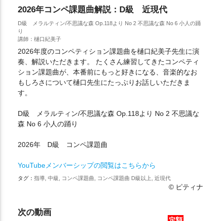
2026年コンペ課題曲解説：D級 近現代
D級 メラルティン/不思議な森 Op.118より No 2 不思議な森 No 6 小人の踊
り
講師：樋口紀美子
2026年度のコンペティション課題曲を樋口紀美子先生に演
奏、解説いただきます。 たくさん練習してきたコンペティ
ション課題曲が、本番前にもっと好きになる、音楽的なお
もしろさについて樋口先生にたっぷりお話しいただきま
す。
D級 メラルティン/不思議な森 Op.118より No 2 不思議な
森 No 6 小人の踊り
2026年 D級 コンペ課題曲
YouTubeメンバーシップの閲覧はこちらから
タグ：
指導, 中級, コンペ課題曲, コンペ課題曲 D級以上, 近現代
© ピティナ
次の動画
定額