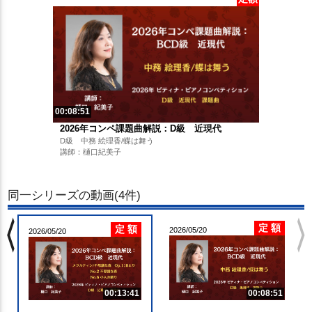
00:08:51
2026年コンペ課題曲解説：D級 近現代
D級 中務 絵理香/蝶は舞う
講師：樋口紀美子
同一シリーズの動画(4件)
chevron_left
chevron_righ
定 額
定 額
2026/05/20
2026/05/20
00:13:41
00:08:51