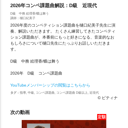
2026年コンペ課題曲解説：D級 近現代
D級 中務 絵理香/蝶は舞う
講師：樋口紀美子
2026年度のコンペティション課題曲を樋口紀美子先生に演
奏、解説いただきます。 たくさん練習してきたコンペティ
ション課題曲が、本番前にもっと好きになる、音楽的なお
もしろさについて樋口先生にたっぷりお話しいただきま
す。
D級 中務 絵理香/蝶は舞う
2026年 D級 コンペ課題曲
YouTubeメンバーシップの閲覧はこちらから
タグ：
指導, 中級, コンペ課題曲, コンペ課題曲 D級以上, 近現代
© ピティナ
次の動画
定額