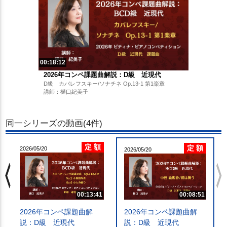
00:18:12
2026年コンペ課題曲解説：D級 近現代
D級 カバレフスキー/ソナチネ Op.13-1 第1楽章
講師：樋口紀美子
同一シリーズの動画(4件)
定 額
定 額
2026/05/20
2026/05/20
chevron_left
chevron_righ
00:08:51
00:13:41
2026年コンペ課題曲解
2026年コンペ課題曲解
説：D級 近現代
説：D級 近現代