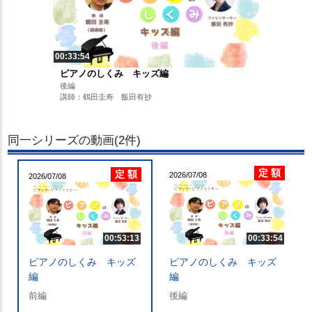
00:33:54
ピアノのしくみ キッズ編
後編
講師：鶴田圭寿 飯田有抄
同一シリーズの動画(2件)
定 額
定 額
2026/07/08
2026/07/08
00:53:13
00:33:54
ピアノのしくみ キッズ
ピアノのしくみ キッズ
編
編
前編
後編