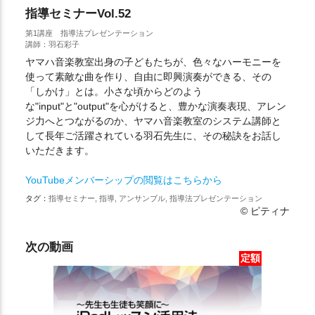
指導セミナーVol.52
第1講座 指導法プレゼンテーション
講師：羽石彩子
ヤマハ音楽教室出身の子どもたちが、色々なハーモニーを
使って素敵な曲を作り、自由に即興演奏ができる、その
「しかけ」とは。小さな頃からどのよう
な"input"と"output"を心がけると、豊かな演奏表現、アレン
ジ力へとつながるのか、ヤマハ音楽教室のシステム講師と
して長年ご活躍されている羽石先生に、その秘訣をお話し
いただきます。
YouTubeメンバーシップの閲覧はこちらから
タグ：
指導セミナー, 指導, アンサンブル, 指導法プレゼンテーション
© ピティナ
次の動画
定額