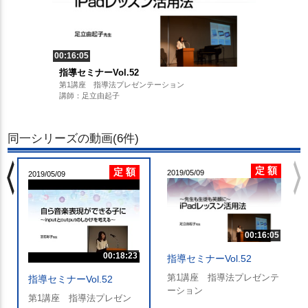
00:16:05
指導セミナーVol.52
第1講座 指導法プレゼンテーション
講師：足立由起子
同一シリーズの動画(6件)
chevron_left
chevron_righ
定 額
定 額
2019/05/09
2019/05/09
00:16:05
00:18:23
指導セミナーVol.52
第1講座 指導法プレゼンテ
指導セミナーVol.52
ーション
第1講座 指導法プレゼン