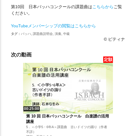
第10回 日本バッハコンクールの課題曲は
こちらから
ご覧
ください。
YouTubeメンバーシップの閲覧はこちらから
タグ：
バッハ, 課題曲説明会, 演奏, 中級
© ピティナ
次の動画
定額
00:25:00
第 10 回 日本バッハコンクール 白楽譜の活用
講座
5．＜小学5・6年A＞課題曲 古いドイツの踊り（作者
不詳）