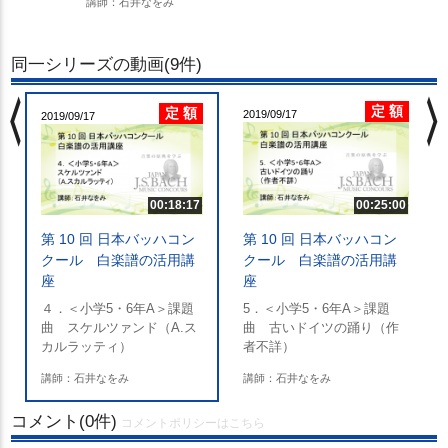
講師：石井なをみ
同一シリーズの動画(9件)
chevron_left
chevron_righ
定 額
定 額
2019/09/17
2019/09/17
00:18:17
00:25:00
ゲ
第 10 回 日本バッハコン
第 10 回 日本バッハコン
クール 白楽譜の活用講
クール 白楽譜の活用講
座
座
４．＜小学5・6年A＞課題
5．＜小学5・6年A＞課題
曲 スケルツァンド（A.ス
曲 古いドイツの踊り（作
カルラッティ）
者不詳）
講師：石井なをみ
講師：石井なをみ
コメント(0件)
コメントポリシーはこちら