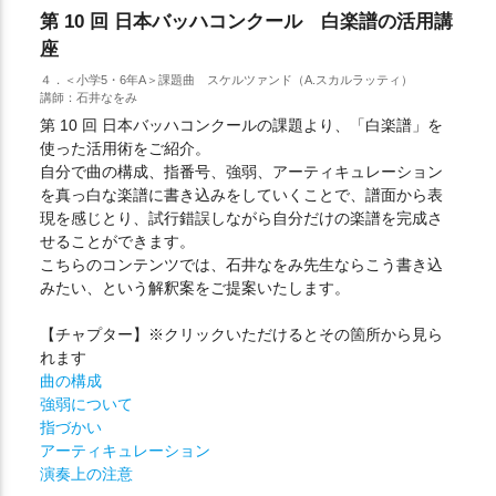
第 10 回 日本バッハコンクール 白楽譜の活用講
座
４．＜小学5・6年A＞課題曲 スケルツァンド（A.スカルラッティ）
講師：石井なをみ
第 10 回 日本バッハコンクールの課題より、「白楽譜」を
使った活用術をご紹介。
自分で曲の構成、指番号、強弱、アーティキュレーション
を真っ白な楽譜に書き込みをしていくことで、譜面から表
現を感じとり、試行錯誤しながら自分だけの楽譜を完成さ
せることができます。
こちらのコンテンツでは、石井なをみ先生ならこう書き込
みたい、という解釈案をご提案いたします。
【チャプター】※クリックいただけるとその箇所から見ら
れます
曲の構成
強弱について
指づかい
アーティキュレーション
演奏上の注意