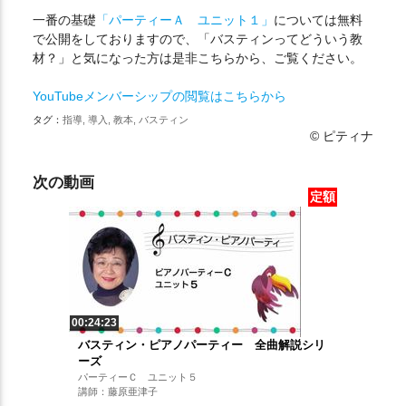
一番の基礎
「パーティーＡ ユニット１」
については無料
で公開をしておりますので、「バスティンってどういう教
材？」と気になった方は是非こちらから、ご覧ください。
YouTubeメンバーシップの閲覧はこちらから
タグ：
指導, 導入, 教本, バスティン
© ピティナ
次の動画
定額
00:24:23
バスティン・ピアノパーティー 全曲解説シリ
ーズ
パーティーＣ ユニット５
講師：藤原亜津子