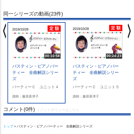
同一シリーズの動画(23件)
chevron_left
chevron_righ
定 額
定 額
2019/10/28
2019/10/28
00:10:58
00:24:23
バスティン・ピアノパー
バスティン・ピアノパー
ティー 全曲解説シリー
ティー 全曲解説シリー
ズ
ズ
パーティーＣ ユニット４
パーティーＣ ユニット５
講師：藤原亜津子
講師：藤原亜津子
コメント(0件)
コメントポリシーはこちら
トップ
> バスティン・ピアノパーティー 全曲解説シリーズ