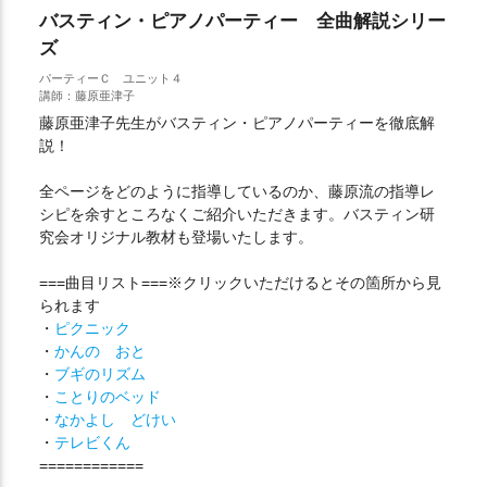
バスティン・ピアノパーティー 全曲解説シリー
ズ
パーティーＣ ユニット４
講師：藤原亜津子
藤原亜津子先生がバスティン・ピアノパーティーを徹底解
説！
全ページをどのように指導しているのか、藤原流の指導レ
シピを余すところなくご紹介いただきます。バスティン研
究会オリジナル教材も登場いたします。
===曲目リスト===※クリックいただけるとその箇所から見
られます
・
ピクニック
・
かんの おと
・
ブギのリズム
・
ことりのベッド
・
なかよし どけい
・
テレビくん
============