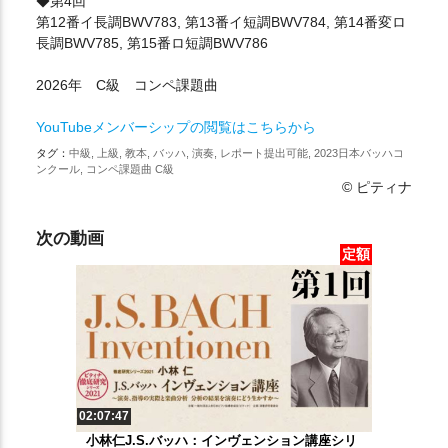
◆第4回
第12番イ長調BWV783, 第13番イ短調BWV784, 第14番変ロ
長調BWV785, 第15番ロ短調BWV786
2026年 C級 コンペ課題曲
YouTubeメンバーシップの閲覧はこちらから
タグ：
中級, 上級, 教本, バッハ, 演奏, レポート提出可能, 2023日本バッハコ
ンクール, コンペ課題曲 C級
© ピティナ
次の動画
定額
02:07:47
小林仁J.S.バッハ：インヴェンション講座シリ