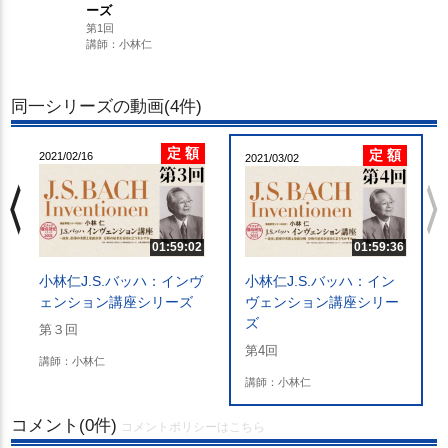
ーズ
第1回
講師：小林仁
同一シリーズの動画(4件)
定 額
定 額
2021/02/16
2021/03/02
chevron_left
chevron_righ
01:59:36
01:59:02
小林仁J.S.バッハ：イン
小林仁J.S.バッハ：インヴ
ヴェンション講座シリー
ェンション講座シリーズ
ズ
第３回
第4回
講師：小林仁
講師：小林仁
コメント(0件)
コメントポリシーはこちら