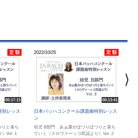
定 額
定 額
2022/10/25
202
日
chevron_right
ン
小学
ル
講
00:17:15
00:13:41
特別レッス
日本バッハコンクール課題曲特別レッス
ン
つりと落ち
幼児 B部門 あぁ露がぽつりぽつりと落ち
ol. 1
ていく（スロヴァーッコ民謡より）Vol. 2