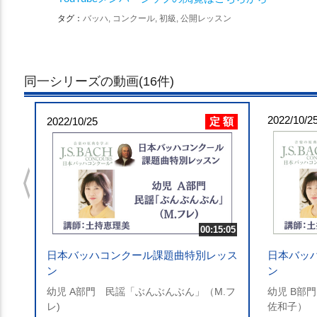
タグ：
バッハ, コンクール, 初級, 公開レッスン
同一シリーズの動画(16件)
2022/10/2
定 額
2022/10/25
chevron_left
00:15:05
日本バッハコンクール課題曲特別レッス
日本バッ
ン
ン
幼児 A部門 民謡「ぶんぶんぶん」（M.フ
幼児 B部
レ)
佐和子）