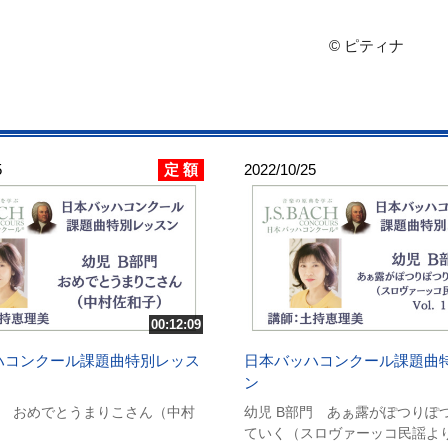
© ピティナ
定 額
5
2022/10/25
00:12:09
ハコンクール課題曲特別レッス
日本バッハコンクール課題曲
ン
門 おめでとうまりこさん（中村
幼児 B部門 あぁ露がぽつりぽ
ていく（スロヴァーッコ民謡より）V