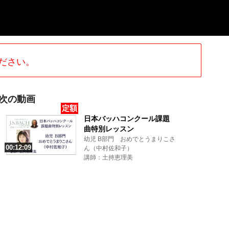
ださい。
次の動画
定額
日本バッハコンクール課題
曲特別レッスン
幼児 B部門 おめでとうまりこさ
00:12:09
ん（中村佐和子）
講師：土持恵理美