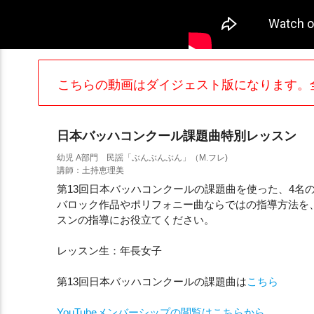
こちらの動画はダイジェスト版になります。
日本バッハコンクール課題曲特別レッスン
幼児 A部門 民謡「ぶんぶんぶん」（M.フレ)
講師：土持恵理美
第13回日本バッハコンクールの課題曲を使った、4名
バロック作品やポリフォニー曲ならではの指導方法を
スンの指導にお役立てください。
レッスン生：年長女子
第13回日本バッハコンクールの課題曲は
こちら
YouTubeメンバーシップの閲覧はこちらから