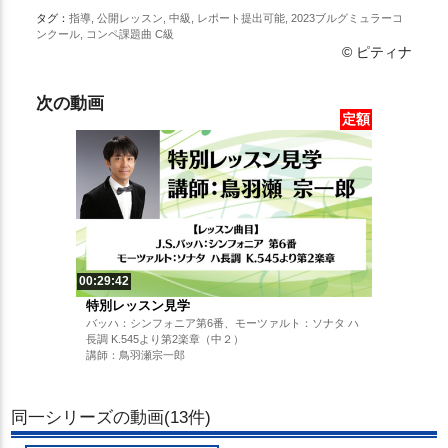
タグ：
指導, 公開レッスン, 中級, レポート提出可能, 2023ブルグミュラーコ
ンクール, コンペ課題曲 C級
© ピティナ
次の動画
定額
00:29:42
特別レッスン見学
バッハ：シンフォニア第6番、モーツァルト：ソナタ ハ
長調 K.545より第2楽章（中２）
講師：鳥羽瀬宗一郎
同一シリーズの動画(13件)