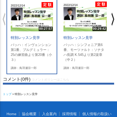
定 額
定 額
2022/12/14
2022/12/14
chevron_left
chevron_righ
00:27:57
00:29:42
特別レッスン見学
特別レッスン見学
バッハ：インヴェンション
バッハ：シンフォニア第6
第1番、ブルグミュラー：
番、モーツァルト：ソナタ
25の練習曲より第20番（小
ハ長調 K.545より第2楽章
３）
（中２）
講師：鳥羽瀬宗一郎
講師：鳥羽瀬宗一郎
コメント(0件)
コメントポリシーはこちら
トップ
> 特別レッスン見学
Home
協会概要
入会案内
採用情報
個人情報の取扱い