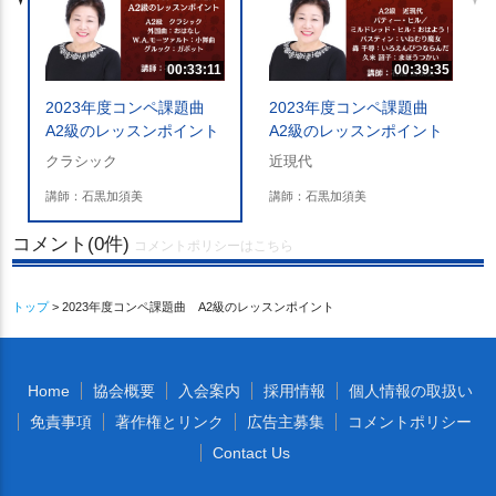
00:33:11
00:39:35
2023年度コンペ課題曲
2023年度コンペ課題曲
A2級のレッスンポイント
A2級のレッスンポイント
クラシック
近現代
講師：石黒加須美
講師：石黒加須美
コメント(0件)
コメントポリシーはこちら
トップ
> 2023年度コンペ課題曲 A2級のレッスンポイント
Home
協会概要
入会案内
採用情報
個人情報の取扱い
免責事項
著作権とリンク
広告主募集
コメントポリシー
Contact Us