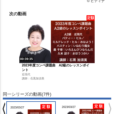
© ピティナ
次の動画
定額
00:39:35
2023年度コンペ課題曲 A2級のレッスンポイ
ント
近現代
講師：石黒加須美
同一シリーズの動画(7件)
chevron_left
chevron_righ
定 額
定 額
2023/03/27
2023/03/27