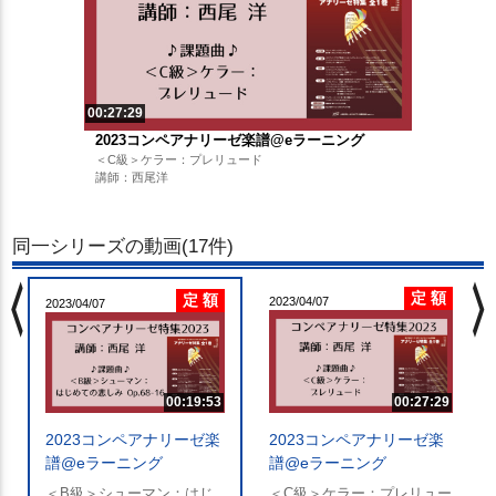
00:27:29
2023コンペアナリーゼ楽譜@eラーニング
＜C級＞ケラー：プレリュード
講師：西尾洋
同一シリーズの動画(17件)
chevron_left
chevron_righ
定 額
定 額
2023/04/07
2023/04/07
00:19:53
00:27:29
2023コンペアナリーゼ楽
2023コンペアナリーゼ楽
譜@eラーニング
譜@eラーニング
＜B級＞シューマン：はじ
＜C級＞ケラー：プレリュー