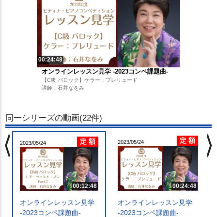
00:24:48
オンラインレッスン見学 -2023コンペ課題曲-
【C級 バロック】ケラー：プレリュード
講師：石井なをみ
同一シリーズの動画(22件)
chevron_left
chevron_righ
定 額
定 額
2023/05/24
2023/05/24
00:12:48
00:24:48
オンラインレッスン見学
オンラインレッスン見学
-2023コンペ課題曲-
-2023コンペ課題曲-