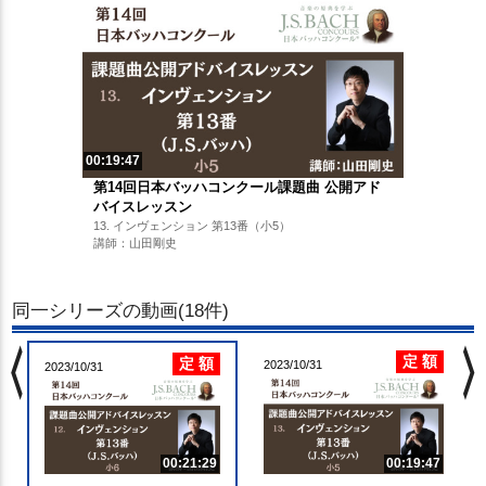
00:19:47
第14回日本バッハコンクール課題曲 公開アド
バイスレッスン
13. インヴェンション 第13番（小5）
講師：山田剛史
同一シリーズの動画(18件)
chevron_left
chevron_righ
定 額
定 額
2023/10/31
2023/10/31
00:21:29
00:19:47