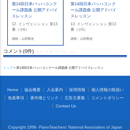
第14回日本バッハコンク
第14回日本バッハコンク
ール課題曲 公開アドバイ
ール課題曲 公開アドバイ
スレッスン
スレッスン
12. インヴェンション 第13
13. インヴェンション 第13
番（小6）
番（小5）
講師：山田剛史
講師：山田剛史
コメント(0件)
コメントポリシーはこちら
トップ
> 第14回日本バッハコンクール課題曲 公開アドバイスレッスン
Home
協会概要
入会案内
採用情報
個人情報の取扱い
免責事項
著作権とリンク
広告主募集
コメントポリシー
Contact Us
Copyright 1996- PianoTeachers' National Association of Japan