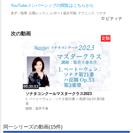
YouTubeメンバーシップの閲覧はこちらから
タグ：
指導, 公開レッスン, レポート提出可能, テクニック, ソナタ
© ピティナ
次の動画
定額
00:30:03
ソナタコンクールマスタークラス2023
1. ベートーヴェン：ソナタ第21番 ハ長調 Op.53 第3楽
章
講師：坂井千春
同一シリーズの動画(15件)