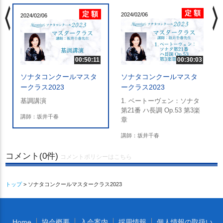
chevron_left
chevron_righ
定 額
定 額
2024/02/06
2024/02/06
00:50:11
00:30:03
ソナタコンクールマスタ
ソナタコンクールマスタ
ークラス2023
ークラス2023
基調講演
1. ベートーヴェン：ソナタ
第21番 ハ長調 Op.53 第3楽
講師：坂井千春
章
講師：坂井千春
コメント(0件)
コメントポリシーはこちら
トップ
> ソナタコンクールマスタークラス2023
Home
協会概要
入会案内
採用情報
個人情報の取扱い