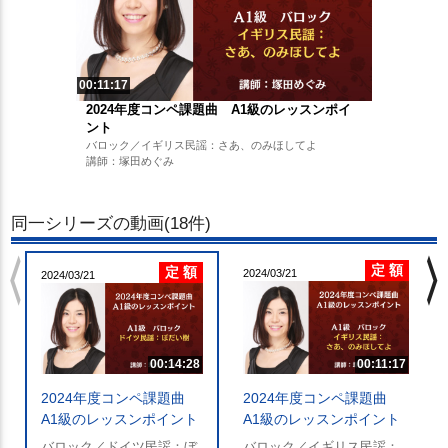
00:11:17
2024年度コンペ課題曲 A1級のレッスンポイ
ント
バロック／イギリス民謡：さあ、のみほしてよ
講師：塚田めぐみ
同一シリーズの動画(18件)
chevron_left
chevron_righ
定 額
定 額
2024/03/21
2024/03/21
00:14:28
00:11:17
2024年度コンペ課題曲
2024年度コンペ課題曲
A1級のレッスンポイント
A1級のレッスンポイント
バロック／ドイツ民謡：ぼ
バロック／イギリス民謡：