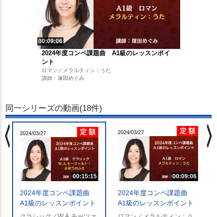
00:09:06
2024年度コンペ課題曲 A1級のレッスンポイ
ント
ロマン／メラルティン：うた
講師：塚田めぐみ
同一シリーズの動画(18件)
chevron_left
chevron_righ
定 額
定 額
2024/03/27
2024/03/27
00:15:15
00:09:06
2024年度コンペ課題曲
2024年度コンペ課題曲
A1級のレッスンポイント
A1級のレッスンポイント
クラシック／W.A.モーツァ
ロマン／メラルティン：う