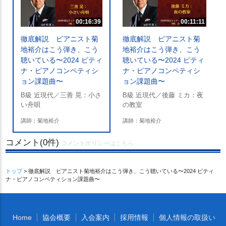
00:16:39
00:11:11
徹底解説 ピアニスト菊
徹底解説 ピアニスト菊
地裕介はこう弾き、こう
地裕介はこう弾き、こう
聴いている〜2024 ピティ
聴いている〜2024 ピティ
ナ・ピアノコンペティシ
ナ・ピアノコンペティシ
ョン課題曲〜
ョン課題曲〜
B級 近現代／三善 晃：小さ
B級 近現代／後藤 ミカ：夜
い舟唄
の教室
講師：菊地裕介
講師：菊地裕介
コメント(0件)
コメントポリシーはこちら
トップ
> 徹底解説 ピアニスト菊地裕介はこう弾き、こう聴いている〜2024 ピティ
ナ・ピアノコンペティション課題曲〜
Home
協会概要
入会案内
採用情報
個人情報の取扱い