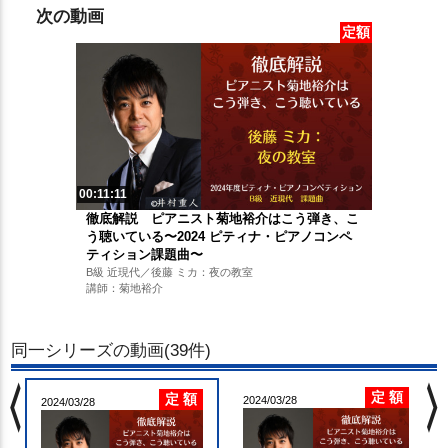
次の動画
定額
00:11:11
徹底解説 ピアニスト菊地裕介はこう弾き、こ
う聴いている〜2024 ピティナ・ピアノコンペ
ティション課題曲〜
B級 近現代／後藤 ミカ：夜の教室
講師：菊地裕介
同一シリーズの動画(39件)
chevron_left
chevron_righ
定 額
定 額
2024/03/28
2024/03/28