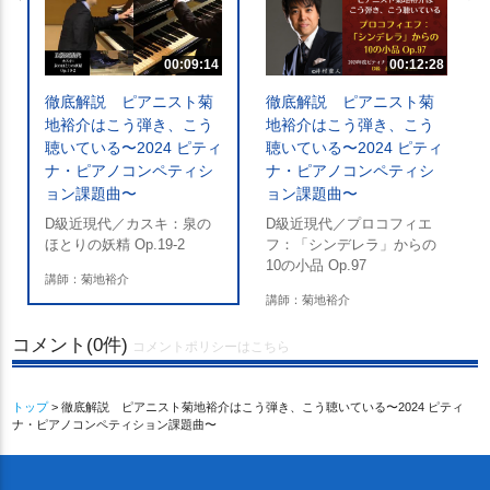
00:09:14
00:12:28
徹底解説 ピアニスト菊
徹底解説 ピアニスト菊
：
地裕介はこう弾き、こう
地裕介はこう弾き、こう
聴いている〜2024 ピティ
聴いている〜2024 ピティ
ナ・ピアノコンペティシ
ナ・ピアノコンペティシ
ョン課題曲〜
ョン課題曲〜
D級近現代／カスキ：泉の
D級近現代／プロコフィエ
ほとりの妖精 Op.19-2
フ：「シンデレラ」からの
10の小品 Op.97
講師：菊地裕介
講師：菊地裕介
コメント(0件)
コメントポリシーはこちら
トップ
> 徹底解説 ピアニスト菊地裕介はこう弾き、こう聴いている〜2024 ピティ
ナ・ピアノコンペティション課題曲〜