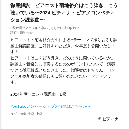
徹底解説 ピアニスト菊地裕介はこう弾き、こう
聴いている〜2024 ピティナ・ピアノコンペティ
ション課題曲〜
D級近現代／カスキ：泉のほとりの妖精 Op.19-2
講師：菊地裕介
ピアニスト・菊地裕介先生によるeラーニング撮りおろし課
題曲解説講座。ご好評をいただき、今年度も公開いたしま
す！
ピアニストは曲をどう弾き、どのように聞いているのか。
課題曲を音楽的に演奏するためのポイントについて、演奏
つきで徹底解説いただきました。指導者はもちろん、コン
クール参加者の皆様にもご覧いただきたいコンテンツで
す。
2024年度 コンペ課題曲 D級
YouTubeメンバーシップの閲覧はこちらから
タグ：
演奏, 中級, 上級
© ピティナ