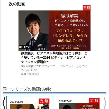
次の動画
定額
00:12:28
徹底解説 ピアニスト菊地裕介はこう弾き、こ
う聴いている〜2024 ピティナ・ピアノコンペ
ティション課題曲〜
D級近現代／プロコフィエフ：「シンデレラ」からの10
の小品 Op.97
講師：菊地裕介
同一シリーズの動画(39件)
chevron_left
chevron_righ
定 額
定 額
2024/05/08
2024/05/08