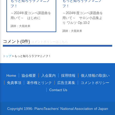
もっと知ろうラフマニノ
もっと知ろうラフマニノ
フ！
フ！
～2024年度コンペ課題曲を
～2024年度コンペ課題曲を
用いて～ はじめに
用いて～ サロン小品集よ
り ワルツ Op.10-2
講師：大嶺未来
講師：大嶺未来
コメント(0件)
コメントポリシーはこちら
トップ
> もっと知ろうラフマニノフ！
Home
協会概要
入会案内
採用情報
個人情報の取扱い
免責事項
著作権とリンク
広告主募集
コメントポリシー
Contact Us
Copyright 1996- PianoTeachers' National Association of Japan