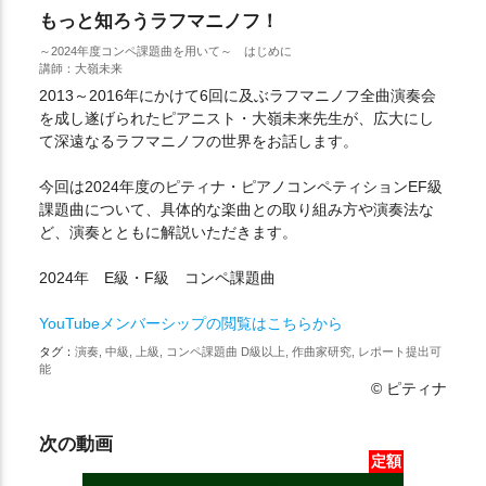
もっと知ろうラフマニノフ！
～2024年度コンペ課題曲を用いて～ はじめに
講師：大嶺未来
2013～2016年にかけて6回に及ぶラフマニノフ全曲演奏会
を成し遂げられたピアニスト・大嶺未来先生が、広大にし
て深遠なるラフマニノフの世界をお話します。
今回は2024年度のピティナ・ピアノコンペティションEF級
課題曲について、具体的な楽曲との取り組み方や演奏法な
ど、演奏とともに解説いただきます。
2024年 E級・F級 コンペ課題曲
YouTubeメンバーシップの閲覧はこちらから
タグ：
演奏, 中級, 上級, コンペ課題曲 D級以上, 作曲家研究, レポート提出可
能
© ピティナ
次の動画
定額