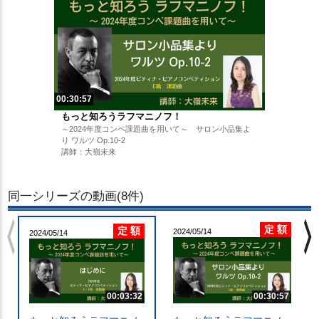
00:30:57
もっと知ろうラフマニノフ！
～2024年度コンペ課題曲を用いて～ サロン小品集よ
り ワルツ Op.10-2
講師：大嶺未来
同一シリーズの動画(8件)
chevron_left
chevron_righ
定 額
定 額
2024/05/14
2024/05/14
00:03:32
00:30:57