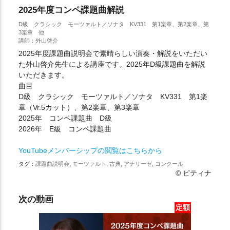
2025年度コンペ課題曲解説
D級 クラシック モーツァルト／ソナタ KV331 第1楽章、第2楽章、第
3楽章 他
講師：外山啓介
2025年度課題曲説明会で素晴らしい演奏・解説をいただい
た外山啓介先生による講座です。2025年D級課題曲を解説
いただきます。
曲目
D級 クラシック モーツァルト／ソナタ KV331 第1楽
章（Vr.5カット）、第2楽章、第3楽章
2025年 コンペ課題曲 D級
2026年 E級 コンペ課題曲
YouTubeメンバーシップの閲覧はこちらから
タグ：
課題曲説明会, モーツァルト, 古典, アナリーゼ, コンクール
© ピティナ
次の動画
定額