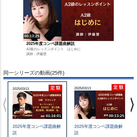
00:13:25
2025年度コンペ課題曲解説
A2級のレッスンポイント はじめに
講師：伊藤慧
同一シリーズの動画(25件)
定 額
定 額
2025/03/13
2025/03/13
chevron_left
chevron_righ
01:16:01
00:13:25
2025年度コンペ課題曲解
2025年度コンペ課題曲解
説
説