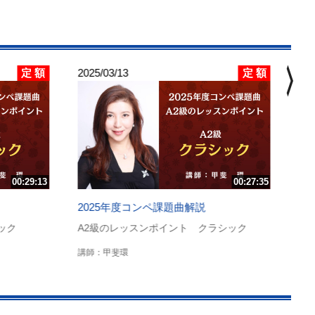
chevron_right
定 額
定 額
2025/03/13
202
2
C
曲
講
00:29:13
00:27:35
2025年度コンペ課題曲解説
ック
A2級のレッスンポイント クラシック
講師：甲斐環