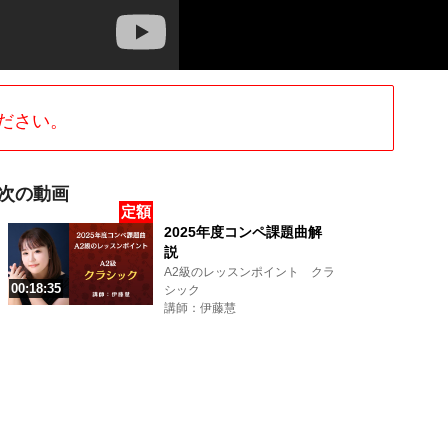
ださい。
次の動画
定額
2025年度コンペ課題曲解
説
A2級のレッスンポイント クラ
00:18:35
シック
講師：伊藤慧