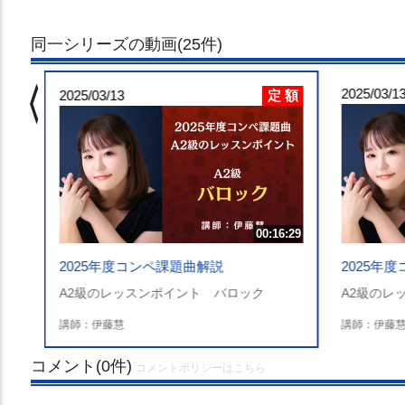
同一シリーズの動画(25件)
chevron_left
 額
2025/03/1
定 額
3:25
2025/03/13
00:16:29
2025年度コンペ課題曲解説
2025
A2級のレッスンポイント バロック
A2級のレ
講師：伊藤慧
講師：伊藤
コメント(0件)
コメントポリシーはこちら