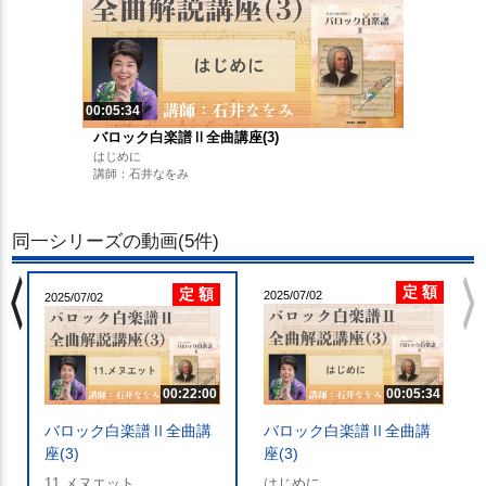
00:05:34
バロック白楽譜Ⅱ全曲講座(3)
はじめに
講師：石井なをみ
同一シリーズの動画(5件)
chevron_left
chevron_righ
定 額
定 額
2025/07/02
2025/07/02
00:22:00
00:05:34
バロック白楽譜Ⅱ全曲講
バロック白楽譜Ⅱ全曲講
座(3)
座(3)
11.メヌエット
はじめに