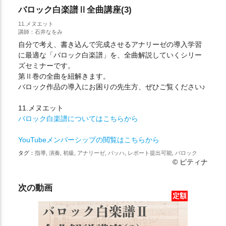
バロック白楽譜Ⅱ全曲講座(3)
11.メヌエット
講師：石井なをみ
自分で考え、書き込んで完成させるアナリーゼの導入学習
に最適な「バロック白楽譜」を、全曲解説していくシリー
ズセミナーです。
第Ⅱ巻の全曲を紐解きます。
バロック作品の導入にお困りの先生方、ぜひご覧ください♪
11.メヌエット
バロック白楽譜についてはこちらから
YouTubeメンバーシップの閲覧はこちらから
タグ：
指導, 演奏, 初級, アナリーゼ, バッハ, レポート提出可能, バロック
© ピティナ
次の動画
定額