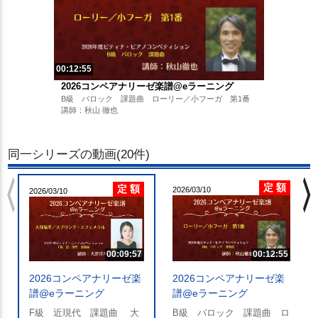
00:12:55
2026コンペアナリーゼ楽譜@eラーニング
B級 バロック 課題曲 ローリー／小フーガ 第1番
講師：秋山 徹也
同一シリーズの動画(20件)
chevron_left
chevron_righ
定 額
定 額
2026/03/10
2026/03/10
00:09:57
00:12:55
2026コンペアナリーゼ楽
2026コンペアナリーゼ楽
譜@eラーニング
譜@eラーニング
F級 近現代 課題曲 大
B級 バロック 課題曲 ロ