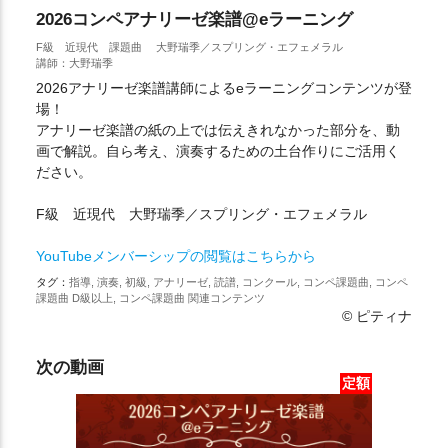
2026コンペアナリーゼ楽譜@eラーニング
F級 近現代 課題曲 大野瑞季／スプリング・エフェメラル
講師：大野瑞季
2026アナリーゼ楽譜講師によるeラーニングコンテンツが登
場！
アナリーゼ楽譜の紙の上では伝えきれなかった部分を、動
画で解説。自ら考え、演奏するための土台作りにご活用く
ださい。
F級 近現代 大野瑞季／スプリング・エフェメラル
YouTubeメンバーシップの閲覧はこちらから
タグ：
指導, 演奏, 初級, アナリーゼ, 読譜, コンクール, コンペ課題曲, コンペ
課題曲 D級以上, コンペ課題曲 関連コンテンツ
© ピティナ
次の動画
定額