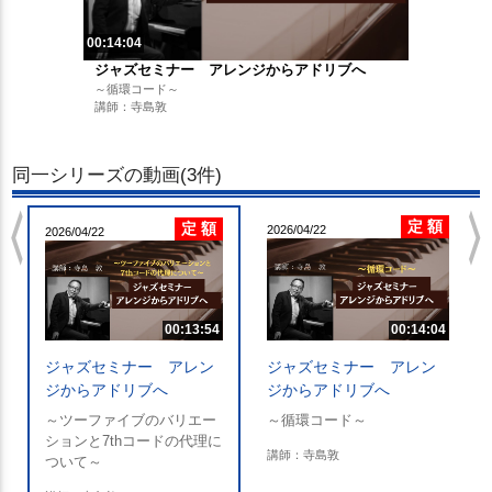
00:14:04
ジャズセミナー アレンジからアドリブへ
～循環コード～
講師：寺島敦
同一シリーズの動画(3件)
chevron_left
chevron_righ
定 額
定 額
2026/04/22
2026/04/22
00:13:54
00:14:04
ジャズセミナー アレン
ジャズセミナー アレン
ジからアドリブへ
ジからアドリブへ
～ツーファイブのバリエー
～循環コード～
ションと7thコードの代理に
講師：寺島敦
ついて～