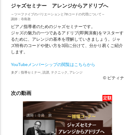
ジャズセミナー アレンジからアドリブへ
～ツーファイブのバリエーションと7thコードの代理について～
講師：寺島敦
ピアノ指導者のためのジャズセミナーです。
ジャズの魅力の一つであるアドリブ(即興演奏)をマスターす
るために、アレンジの基本を理解していきましょう。ジャ
ズ特有のコードや使い方を3回に分けて、分かり易くご紹介
します。
YouTubeメンバーシップの閲覧はこちらから
タグ：
指導セミナー, 読譜, テクニック, アレンジ
© ピティナ
次の動画
定額