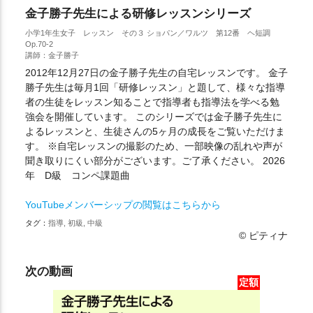
金子勝子先生による研修レッスンシリーズ
小学1年生女子 レッスン その３ ショパン／ワルツ 第12番 ヘ短調
Op.70-2
講師：金子勝子
2012年12月27日の金子勝子先生の自宅レッスンです。 金子
勝子先生は毎月1回「研修レッスン」と題して、様々な指導
者の生徒をレッスン知ることで指導者も指導法を学べる勉
強会を開催しています。 このシリーズでは金子勝子先生に
よるレッスンと、生徒さんの5ヶ月の成長をご覧いただけま
す。 ※自宅レッスンの撮影のため、一部映像の乱れや声が
聞き取りにくい部分がございます。ご了承ください。 2026
年 D級 コンペ課題曲
YouTubeメンバーシップの閲覧はこちらから
タグ：
指導, 初級, 中級
© ピティナ
次の動画
定額