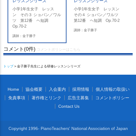
レッスンシリーズ
レッスンシリーズ
小学1年生女子 レッス
小学1年生女子 レッスン
ン その３ ショパン／ワル
その４ ショパン／ワルツ
ツ 第12番 ヘ短調
第12番 ヘ短調 Op.70-2
Op.70-2
講師：金子勝子
講師：金子勝子
コメント(0件)
コメントポリシーはこちら
トップ
> 金子勝子先生による研修レッスンシリーズ
Home
協会概要
入会案内
採用情報
個人情報の取扱い
免責事項
著作権とリンク
広告主募集
コメントポリシー
Contact Us
Copyright 1996- PianoTeachers' National Association of Japan