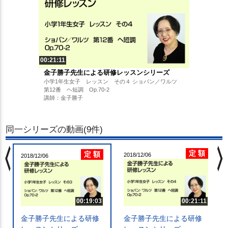
00:21:11
金子勝子先生による研修レッスンシリーズ
小学1年生女子 レッスン その４ ショパン／ワルツ
第12番 ヘ短調 Op.70-2
講師：金子勝子
同一シリーズの動画(9件)
chevron_left
chevron_righ
定 額
定 額
2018/12/06
2018/12/06
00:19:03
00:21:11
金子勝子先生による研修
金子勝子先生による研修